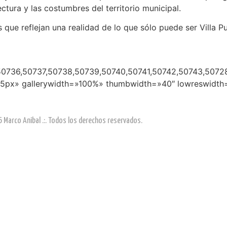
ctura y las costumbres del territorio municipal.
 que reflejan una realidad de lo que sólo puede ser Villa Pu
0736,50737,50738,50739,50740,50741,50742,50743,50728
x» gallerywidth=»100%» thumbwidth=»40″ lowreswidth=»
Marco Anibal .:. Todos los derechos reservados.