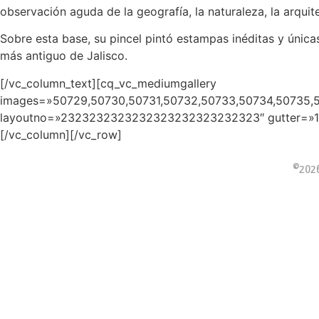
observación aguda de la geografía, la naturaleza, la arquite
Sobre esta base, su pincel pintó estampas inéditas y únicas
más antiguo de Jalisco.
[/vc_column_text][cq_vc_mediumgallery
images=»50729,50730,50731,50732,50733,50734,50735,5
layoutno=»2323232323232323232323232323″ gutter=»15p
[/vc_column][/vc_row]
©2026 