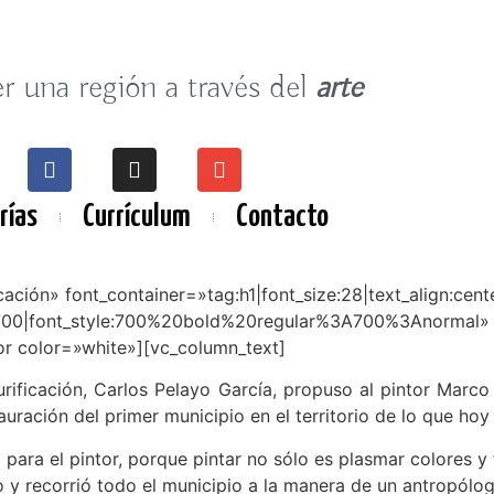
 una región a través del
arte
rías
Currículum
Contacto
ación» font_container=»tag:h1|font_size:28|text_align:cen
700|font_style:700%20bold%20regular%3A700%3Anormal» 
or color=»white»][vc_column_text]
rificación, Carlos Pelayo García, propuso al pintor Marco 
stauración del primer municipio en el territorio de lo que 
para el pintor, porque pintar no sólo es plasmar colores y 
o y recorrió todo el municipio a la manera de un antropólog